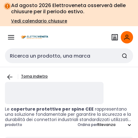
Vai alla
Vai
Ad agosto 2026 Elettroveneta osserverà delle
navigazione
alla
chiusure per il periodo estivo.
pagina
Vedi calendario chiusure
Cerca input
Torna indietro
Le
coperture protettive per spine CEE
rappresentano
una soluzione fondamentale per garantire la sicurezza e la
durabilità dei connettori industriali standardizzati utilizzati
per l'alimentazione elettrica. Progettate per proteggere le
prodotto
Ordina per
spine CEE da polvere, umidità e altri fattori ambientali,
queste coperture sono essenziali per mantenere