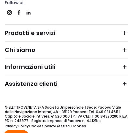
Follow us
Prodotti e servizi
Chi siamo
Informazioni utili
Assistenza clienti
© ELETTROVENETA SPA Società Unipersonale | Sede: Padova Viale
della Navigazione Interna, 48 - 35129 Padova |Tel. 049 981 4611 |
Capitale Sociale int.vers. € 520.000 | P. IVA CEE IT 00184820280 R.E.A.
PD n. 248977 | Registro Imprese di Padova n. 44121bis
Privacy Policy
Cookies policy
Gestisci Cookies