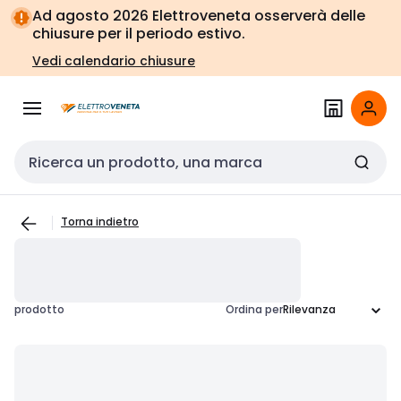
Vai alla
Vai
Ad agosto 2026 Elettroveneta osserverà delle
navigazione
alla
chiusure per il periodo estivo.
pagina
Vedi calendario chiusure
Cerca input
Torna indietro
prodotto
Ordina per