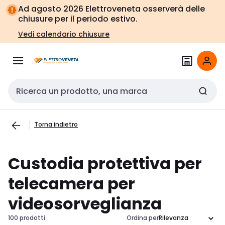
Vai alla
Vai
Ad agosto 2026 Elettroveneta osserverà delle
navigazione
alla
chiusure per il periodo estivo.
pagina
Vedi calendario chiusure
Cerca input
Torna indietro
Custodia protettiva per
telecamera per
videosorveglianza
100 prodotti
Ordina per