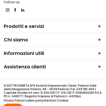
Follow us
Prodotti e servizi
Chi siamo
Informazioni utili
Assistenza clienti
© ELETTROVENETA SPA Società Unipersonale | Sede: Padova Viale
della Navigazione Interna, 48 - 35129 Padova |Tel. 049 981 4611 |
Capitale Sociale int.vers. € 520.000 | P. IVA CEE IT 00184820280 R.E.A.
PD n. 248977 | Registro Imprese di Padova n. 44121bis
Privacy Policy
Cookies policy
Gestisci Cookies