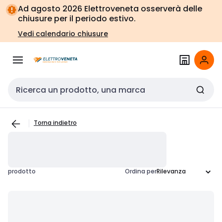
Vai alla
Vai
Ad agosto 2026 Elettroveneta osserverà delle
navigazione
alla
chiusure per il periodo estivo.
pagina
Vedi calendario chiusure
Cerca input
Torna indietro
prodotto
Ordina per