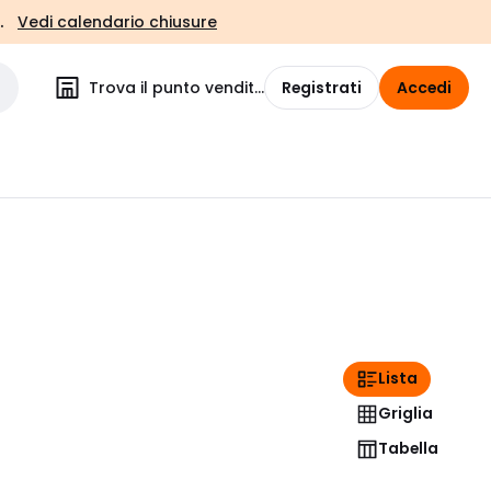
.
Vedi calendario chiusure
Trova il punto vendita
Registrati
Accedi
Lista
Griglia
Tabella