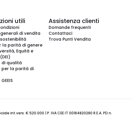
ioni utili
Assistenza clienti
condizioni
Domande frequenti
 generali di vendita
Contattaci
 sostenibilità
Trova Punti Vendita
r la parità di genere
iversità, Equità e
(DEI)
 di qualità
 per la parità di
o GEEIS
ale int.vers. € 520.000 | P. IVA CEE IT 00184820280 R.E.A. PD n.