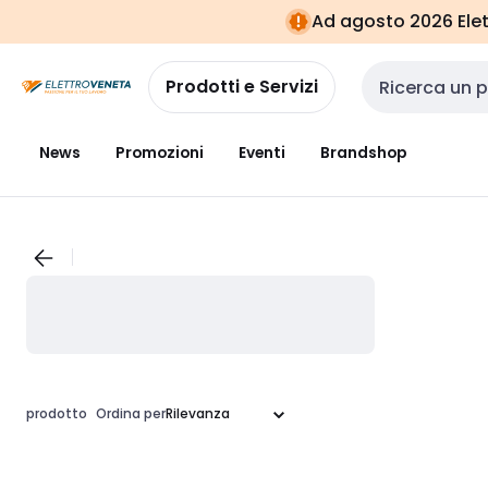
Vai alla
Vai
Ad agosto 2026 Elett
navigazione
alla
pagina
Prodotti e Servizi
Cerca input
News
Promozioni
Eventi
Brandshop
prodotto
Ordina per