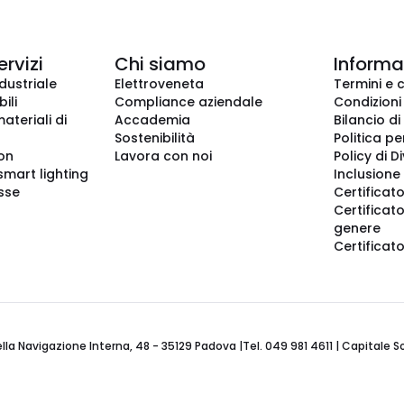
ervizi
Chi siamo
Informaz
dustriale
Elettroveneta
Termini e 
ili
Compliance aziendale
Condizioni
ateriali di
Accademia
Bilancio di
Sostenibilità
Politica pe
ion
Lavora con noi
Policy di D
smart lighting
Inclusione 
sse
Certificato
Certificato
genere
Certificat
 Navigazione Interna, 48 - 35129 Padova |Tel. 049 981 4611 | Capitale Soci