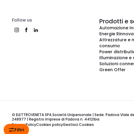
Follow us
Prodotti e s
Automazione In
Energie Rinnovab
Attrezzature e m
consumo
Power distribut
Illuminazione e 
Soluzioni conne
Green Offer
© ELETTROVENETA SPA Società Unipersonale | Sede: Padova Viale della
248977 | Registro Imprese di Padova n. 44121bis
Privacy Policy
Cookies policy
Gestisci Cookies
Filtri