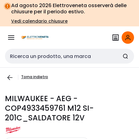
Vai alla
Vai
Ad agosto 2026 Elettroveneta osserverà delle
navigazione
alla
chiusure per il periodo estivo.
pagina
Vedi calendario chiusure
Cerca input
Torna indietro
MILWAUKEE - AEG -
COP4933459761 M12 SI-
201C_SALDATORE 12V