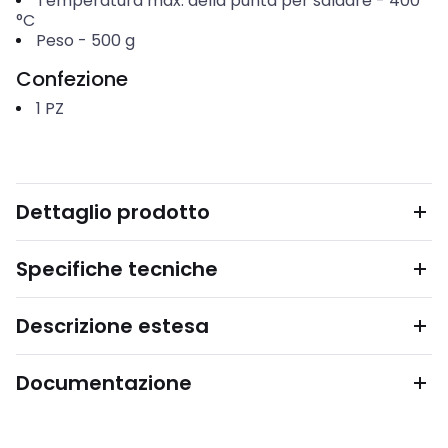
Temperatura max. della punta per saldare
-
400
°C
Peso
-
500
g
Confezione
1
PZ
Dettaglio prodotto
Specifiche tecniche
Descrizione estesa
Documentazione