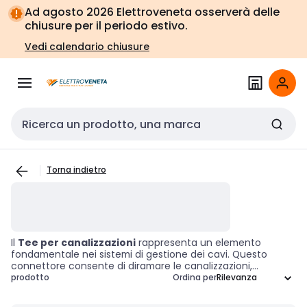
Vai alla
Vai
Ad agosto 2026 Elettroveneta osserverà delle
navigazione
alla
chiusure per il periodo estivo.
pagina
Vedi calendario chiusure
Cerca input
Torna indietro
Il
Tee per canalizzazioni
rappresenta un elemento
fondamentale nei sistemi di gestione dei cavi. Questo
connettore consente di diramare le canalizzazioni,
facilitando la distribuzione dei cavi in diverse direzioni. La
prodotto
Ordina per
sua integrazione è cruciale per l'organizzazione e la
gestione degli impianti elettrici, garantendo un percorso