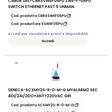
CABUR SRL
-
CBRXSWEF05PU SWE-F-05PU
SWITCH ETHERNET FAST 5 UNMAN.
copia
Cod. prodotto
CBRXSWEF05PU
copia
Cod. produttore
XSWEF05PU
Accedi per visualizzare prezzi e disponibilità
Accedi
SENECA
-
SCXMY2S-R-0-M-G MYALARM2 SEC
4DI/2AI/2DO+ANT+220VAC GRI
copia
Cod. prodotto
SCXMY2S-R-0-M-G
copia