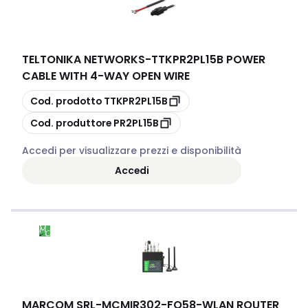
TELTONIKA NETWORKS
-
TTKPR2PL15B POWER
CABLE WITH 4-WAY OPEN WIRE
copia
Cod. prodotto
TTKPR2PL15B
copia
Cod. produttore
PR2PL15B
Accedi per visualizzare prezzi e disponibilità
Accedi
MARCOM SRL
-
MCMIR302-FQ58-WLAN ROUTER