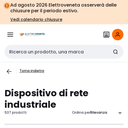
Vai alla
Vai
Ad agosto 2026 Elettroveneta osserverà delle
navigazione
alla
chiusure per il periodo estivo.
pagina
Vedi calendario chiusure
Cerca input
Torna indietro
Dispositivo di rete
industriale
537 prodotti
Ordina per