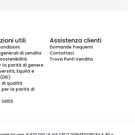
ioni utili
Assistenza clienti
condizioni
Domande frequenti
 generali di vendita
Contattaci
 sostenibilità
Trova Punti Vendita
r la parità di genere
iversità, Equità e
(DEI)
 di qualità
 per la parità di
o GEEIS
ale int.vers. € 520.000 | P. IVA CEE IT 00184820280 R.E.A. PD n.