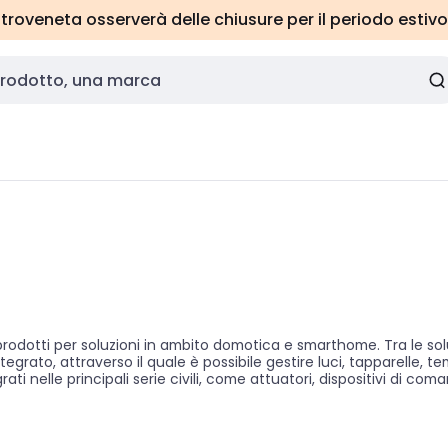
roveneta osserverà delle chiusure per il periodo estivo
rodotti per soluzioni in ambito domotica e smarthome. Tra le soluz
ntegrato, attraverso il quale è possibile gestire luci, tapparelle
grati nelle principali serie civili, come attuatori, dispositivi di 
onibile un'ampia gamma di prodotti in KNX per raggiungere il massi
 propone diversi modelli di prodotto, avendo selezionato i migliori
it, Delta Dore, Finder, Gewiss, Gira, Hager, Netatmo, Urmet, Somfy
ni, Sonepar è la scelta ideale per la realizzazione di un impiant