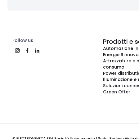
Follow us
Prodotti e s
Automazione In
Energie Rinnovab
Attrezzature e m
consumo
Power distribut
Illuminazione e 
Soluzioni conne
Green Offer
© ELETTROVENETA SPA Società Unipersonale | Sede: Padova Viale della