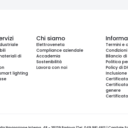
ervizi
Chi siamo
Informaz
dustriale
Elettroveneta
Termini e 
ili
Compliance aziendale
Condizioni
ateriali di
Accademia
Bilancio di
Sostenibilità
Politica pe
ion
Lavora con noi
Policy di D
smart lighting
Inclusione 
sse
Certificato
Certificato
genere
Certificat
 Navigazione Interna, 48 - 35129 Padova |Tel. 049 981 4611 | Capitale Soci