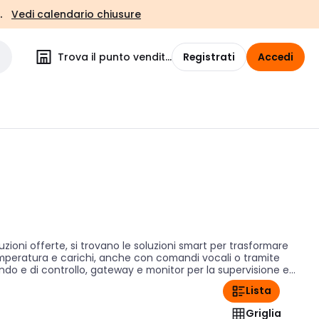
.
Vedi calendario chiusure
Trova il punto vendita
Registrati
Accedi
ioni offerte, si trovano le soluzioni smart per trasformare
, temperatura e carichi, anche con comandi vocali o tramite
comando e di controllo, gateway e monitor per la supervisione e
mo dell'integrazione e dell'automazione di edifici sia in
Lista
 leader di mercato per soddisfare ogni tipo di esigenza. Tra i
, Vimar, Siemens, Schneider, Theben, Legrand, Eelectron e
Griglia
o domotico. La domotica e lo smarthome sono due ambiti in