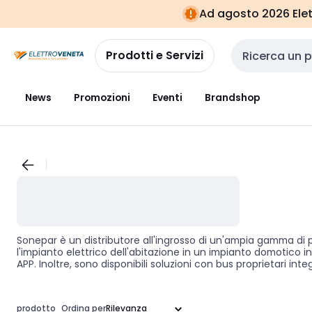
Vai alla
Vai
Ad agosto 2026 Elett
navigazione
alla
pagina
Prodotti e Servizi
Cerca input
News
Promozioni
Eventi
Brandshop
Sonepar è un distributore all'ingrosso di un'ampia gamma di p
l'impianto elettrico dell'abitazione in un impianto domotico i
APP. Inoltre, sono disponibili soluzioni con bus proprietari inte
gestione integrata ed efficiente di un edificio. Infine, è disp
ambito residenziale che terziario o industriale. Sonepar Italia
marchi più rappresentati, si trovano Abb, Ave, Bticino, Comel
prodotto
Ordina per
Domotica Labs. Grazie alla vasta gamma di prodotti e soluzio