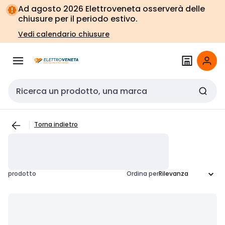
Vai alla
Vai
Ad agosto 2026 Elettroveneta osserverà delle
navigazione
alla
chiusure per il periodo estivo.
pagina
Vedi calendario chiusure
Cerca input
Torna indietro
prodotto
Ordina per