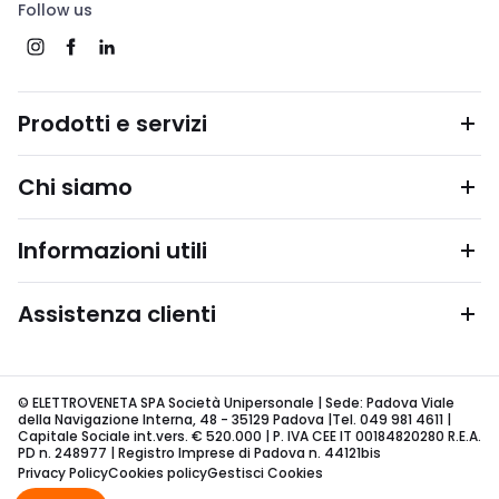
Follow us
Prodotti e servizi
Chi siamo
Informazioni utili
Assistenza clienti
© ELETTROVENETA SPA Società Unipersonale | Sede: Padova Viale
della Navigazione Interna, 48 - 35129 Padova |Tel. 049 981 4611 |
Capitale Sociale int.vers. € 520.000 | P. IVA CEE IT 00184820280 R.E.A.
PD n. 248977 | Registro Imprese di Padova n. 44121bis
Privacy Policy
Cookies policy
Gestisci Cookies