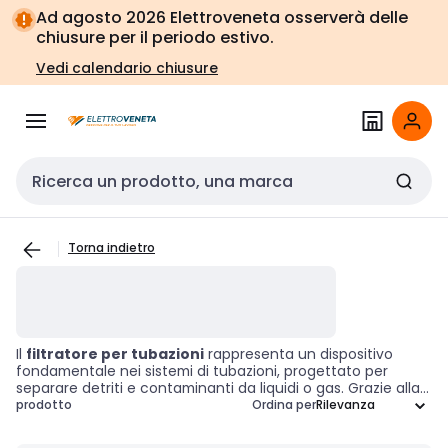
Vai alla
Vai
Ad agosto 2026 Elettroveneta osserverà delle
navigazione
alla
chiusure per il periodo estivo.
pagina
Vedi calendario chiusure
Cerca input
Torna indietro
Il
filtratore per tubazioni
rappresenta un dispositivo
fondamentale nei sistemi di tubazioni, progettato per
separare detriti e contaminanti da liquidi o gas. Grazie alla
sua funzionalità, questo strumento garantisce un
prodotto
Ordina per
funzionamento fluido del sistema, evitando ostruzioni e
proteggendo le apparecchiature a valle. I filtratori per