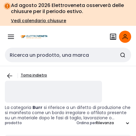
Vai alla
Vai
Ad agosto 2026 Elettroveneta osserverà delle
navigazione
alla
chiusure per il periodo estivo.
pagina
Vedi calendario chiusure
Cerca input
Torna indietro
La categoria
Burr
si riferisce a un difetto di produzione che
si manifesta come un bordo irregolare o affilato presente
su un materiale dopo le fasi di taglio, lavorazione o
modellatura. La presenza di burrs non solo compromette
prodotto
Ordina per
l'estetica del prodotto, ma può anche influire
negativamente sulla
funzionalità
e sulla sicurezza. Per