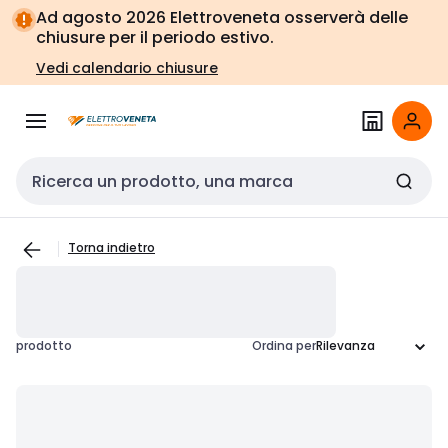
Vai alla
Vai
Ad agosto 2026 Elettroveneta osserverà delle
navigazione
alla
chiusure per il periodo estivo.
pagina
Vedi calendario chiusure
Cerca input
Torna indietro
prodotto
Ordina per