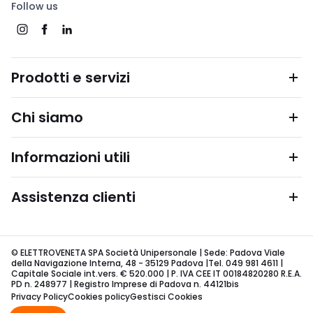
Follow us
Prodotti e servizi
Chi siamo
Informazioni utili
Assistenza clienti
© ELETTROVENETA SPA Società Unipersonale | Sede: Padova Viale
della Navigazione Interna, 48 - 35129 Padova |Tel. 049 981 4611 |
Capitale Sociale int.vers. € 520.000 | P. IVA CEE IT 00184820280 R.E.A.
PD n. 248977 | Registro Imprese di Padova n. 44121bis
Privacy Policy
Cookies policy
Gestisci Cookies