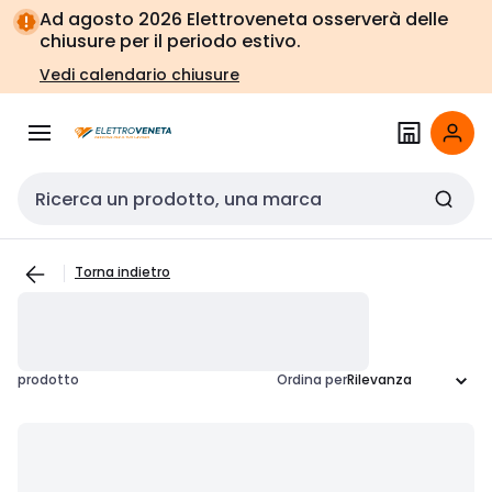
Vai alla
Vai
Ad agosto 2026 Elettroveneta osserverà delle
navigazione
alla
chiusure per il periodo estivo.
pagina
Vedi calendario chiusure
Cerca input
Torna indietro
prodotto
Ordina per