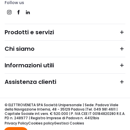
Follow us
Prodotti e servizi
Chi siamo
Informazioni utili
Assistenza clienti
© ELETTROVENETA SPA Società Unipersonale | Sede: Padova Viale
della Navigazione Interna, 48 - 35129 Padova |Tel. 049 981 4611 |
Capitale Sociale int.vers. € 520.000 | P. IVA CEE IT 00184820280 R.E.A.
PD n. 248977 | Registro Imprese di Padova n. 44121bis
Privacy Policy
Cookies policy
Gestisci Cookies