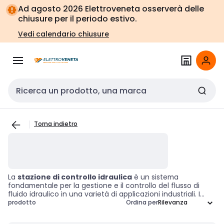
Vai alla
Vai
Ad agosto 2026 Elettroveneta osserverà delle
navigazione
alla
chiusure per il periodo estivo.
pagina
Vedi calendario chiusure
Cerca input
Torna indietro
La
stazione di controllo idraulica
è un sistema
fondamentale per la gestione e il controllo del flusso di
fluido idraulico in una varietà di applicazioni industriali. I
componenti di questa categoria sono progettati per
prodotto
Ordina per
ottimizzare l'operatività dei sistemi idraulici, garantendo un
controllo preciso ed efficiente della potenza idraulica per