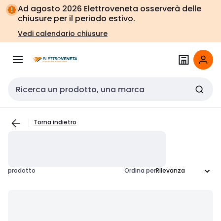
Vai alla
Vai
Ad agosto 2026 Elettroveneta osserverà delle
navigazione
alla
chiusure per il periodo estivo.
pagina
Vedi calendario chiusure
Cerca input
Torna indietro
prodotto
Ordina per