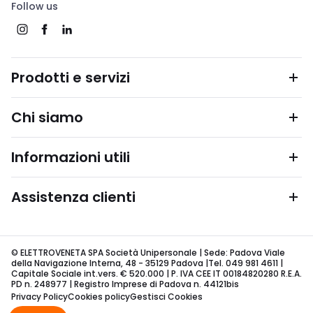
Follow us
Prodotti e servizi
Chi siamo
Informazioni utili
Assistenza clienti
© ELETTROVENETA SPA Società Unipersonale | Sede: Padova Viale
della Navigazione Interna, 48 - 35129 Padova |Tel. 049 981 4611 |
Capitale Sociale int.vers. € 520.000 | P. IVA CEE IT 00184820280 R.E.A.
PD n. 248977 | Registro Imprese di Padova n. 44121bis
Privacy Policy
Cookies policy
Gestisci Cookies