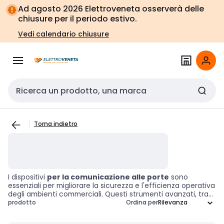
Vai alla
Vai
Ad agosto 2026 Elettroveneta osserverà delle
navigazione
alla
chiusure per il periodo estivo.
pagina
Vedi calendario chiusure
Cerca input
Torna indietro
I dispositivi
per la comunicazione alle porte
sono
essenziali per migliorare la sicurezza e l'efficienza operativa
degli ambienti commerciali. Questi strumenti avanzati, tra
cui sistemi di interfono e videocitofoni, permettono di
prodotto
Ordina per
interagire facilmente con i visitatori, garantendo un
controllo immediato dell'accesso. Grazie a tecnologie