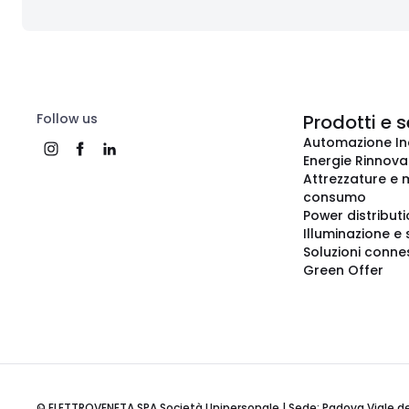
Follow us
Prodotti e s
Automazione In
Energie Rinnovab
Attrezzature e m
consumo
Power distribut
Illuminazione e 
Soluzioni conne
Green Offer
© ELETTROVENETA SPA Società Unipersonale | Sede: Padova Viale della