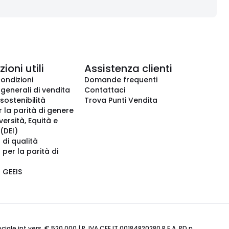
ioni utili
Assistenza clienti
condizioni
Domande frequenti
 generali di vendita
Contattaci
 sostenibilità
Trova Punti Vendita
r la parità di genere
iversità, Equità e
(DEI)
 di qualità
 per la parità di
o GEEIS
ale int.vers. € 520.000 | P. IVA CEE IT 00184820280 R.E.A. PD n.