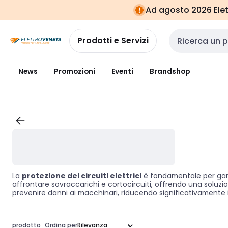
Vai alla
Vai
Ad agosto 2026 Elett
navigazione
alla
pagina
Prodotti e Servizi
Cerca input
News
Promozioni
Eventi
Brandshop
La
protezione dei circuiti elettrici
è fondamentale per garant
affrontare sovraccarichi e cortocircuiti, offrendo una soluzion
prevenire danni ai macchinari, riducendo significativamente il r
prodotto
Ordina per