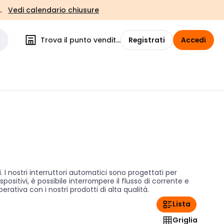
.
Vedi calendario chiusure
Trova il punto vendita
Registrati
Accedi
. I nostri interruttori automatici sono progettati per
ositivi, è possibile interrompere il flusso di corrente e
erativa con i nostri prodotti di alta qualità.
Lista
Griglia