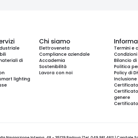
ervizi
Chi siamo
Informaz
dustriale
Elettroveneta
Termini e 
ili
Compliance aziendale
Condizioni
ateriali di
Accademia
Bilancio di
Sostenibilità
Politica pe
ion
Lavora con noi
Policy di D
smart lighting
Inclusione 
sse
Certificato
Certificato
genere
Certificat
 Navigazione Interna, 48 - 35129 Padova |Tel. 049 981 4611 | Capitale Soci