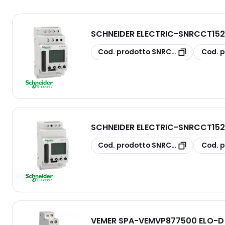
SCHNEIDER ELECTRIC
-
SNRCCT1524
copia
copia
Cod. prodotto
SNRCCT15245
Cod. p
SCHNEIDER ELECTRIC
-
SNRCCT1522
copia
copia
Cod. prodotto
SNRCCT15225
Cod. p
VEMER SPA
-
VEMVP877500 ELO-D