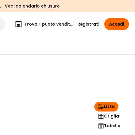
.
Vedi calendario chiusure
Trova il punto vendita
Registrati
Accedi
Lista
Griglia
Tabella