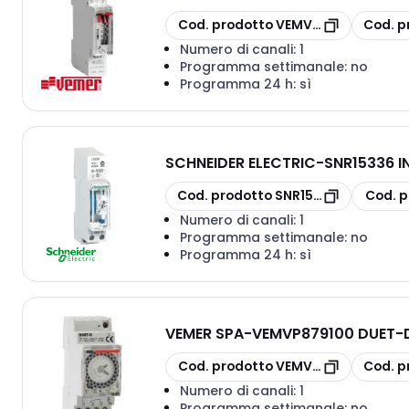
copia
copia
Cod. prodotto
VEMVP877500
Cod. p
Numero di canali:
1
Programma settimanale:
no
Programma 24 h:
sì
SCHNEIDER ELECTRIC
-
SNR15336 IN
copia
copia
Cod. prodotto
SNR15336
Cod. p
Numero di canali:
1
Programma settimanale:
no
Programma 24 h:
sì
VEMER SPA
-
VEMVP879100 DUET-
copia
copia
Cod. prodotto
VEMVP879100
Cod. p
Numero di canali:
1
Programma settimanale:
no