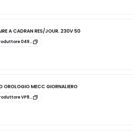
IRE A CADRAN RES/JOUR. 230V 50
roduttore
049754
D OROLOGIO MECC GIORNALIERO
roduttore
VP884100