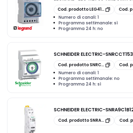
copia
copia
Cod. prodotto
LEG412795
Cod. p
Numero di canali:
1
Programma settimanale:
sì
Programma 24 h:
no
SCHNEIDER ELECTRIC
-
SNRCCT1536
copia
copia
Cod. prodotto
SNRCCT15365
Cod. p
Numero di canali:
1
Programma settimanale:
no
Programma 24 h:
sì
SCHNEIDER ELECTRIC
-
SNRA9C1B12
copia
copia
Cod. prodotto
SNRA9C1B120
Cod. 