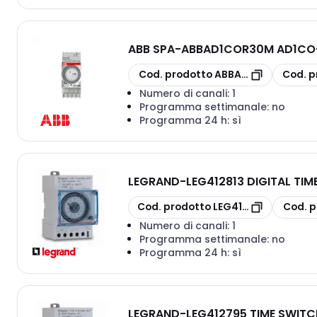
ABB SPA
-
ABBAD1COR30M AD1CO-
copia
copia
Cod. prodotto
ABBAD1COR30M
Cod. p
Numero di canali:
1
Programma settimanale:
no
Programma 24 h:
sì
LEGRAND
-
LEG412813 DIGITAL TI
copia
copia
Cod. prodotto
LEG412813
Cod. p
Numero di canali:
1
Programma settimanale:
no
Programma 24 h:
sì
LEGRAND
-
LEG412795 TIME SWIT