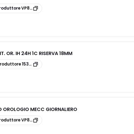
roduttore
VP877500
T. OR. IH 24H 1C RISERVA 18MM
roduttore
15336
D OROLOGIO MECC GIORNALIERO
roduttore
VP879100