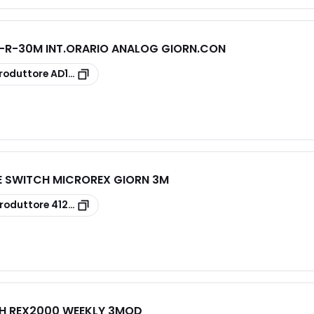
R-30M INT.ORARIO ANALOG GIORN.CON
roduttore
AD1COR30M
ME SWITCH MICROREX GIORN 3M
roduttore
412813
CH REX2000 WEEKLY 3MOD