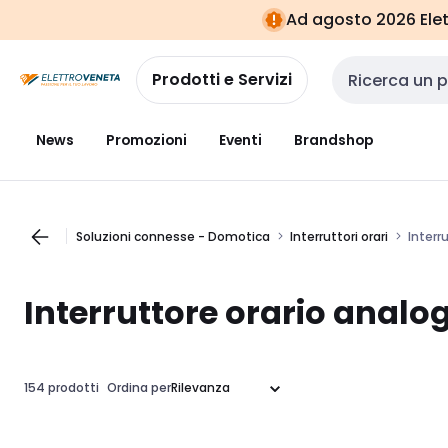
Vai alla
Vai
Ad agosto 2026 Elett
navigazione
alla
pagina
Prodotti e Servizi
Cerca input
News
Promozioni
Eventi
Brandshop
Soluzioni connesse - Domotica
Interruttori orari
Interr
Interruttore orario analo
154 prodotti
Ordina per