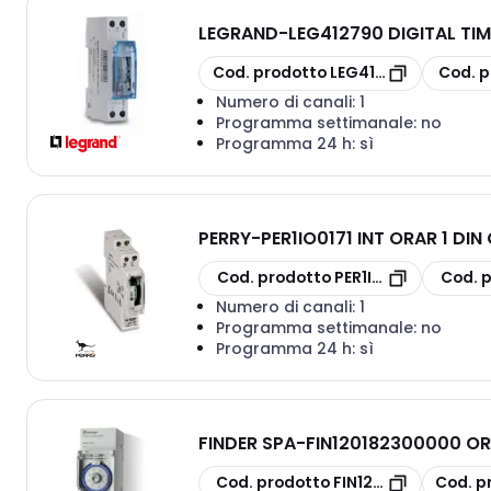
LEGRAND
-
LEG412790 DIGITAL TI
copia
copia
Cod. prodotto
LEG412790
Cod. p
Numero di canali:
1
Programma settimanale:
no
Programma 24 h:
sì
PERRY
-
PER1IO0171 INT ORAR 1 DI
copia
copia
Cod. prodotto
PER1IO0171
Cod. 
Numero di canali:
1
Programma settimanale:
no
Programma 24 h:
sì
FINDER SPA
-
FIN120182300000 OR
copia
copia
Cod. prodotto
FIN120182300000
Cod. p