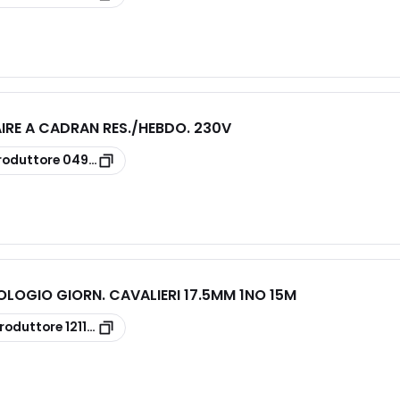
IRE A CADRAN RES./HEBDO. 230V
roduttore
049756
OLOGIO GIORN. CAVALIERI 17.5MM 1NO 15M
roduttore
121182300000