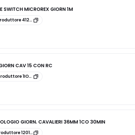
ME SWITCH MICROREX GIORN 1M
roduttore
412790
N GIORN CAV 15 CON RC
produttore
1IO0171
OLOGIO GIORN. CAVALIERI 36MM 1CO 30MIN
roduttore
120182300000