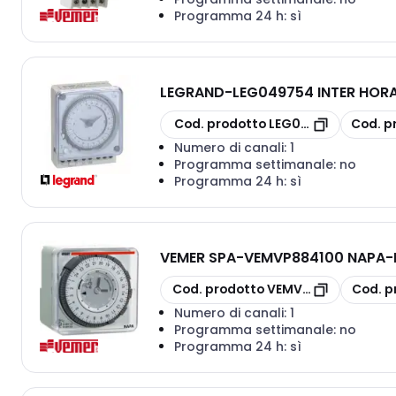
Programma 24 h:
sì
LEGRAND
-
LEG049754 INTER HORA
copia
copia
Cod. prodotto
LEG049754
Cod. p
Numero di canali:
1
Programma settimanale:
no
Programma 24 h:
sì
VEMER SPA
-
VEMVP884100 NAPA-
copia
copia
Cod. prodotto
VEMVP884100
Cod. p
Numero di canali:
1
Programma settimanale:
no
Programma 24 h:
sì