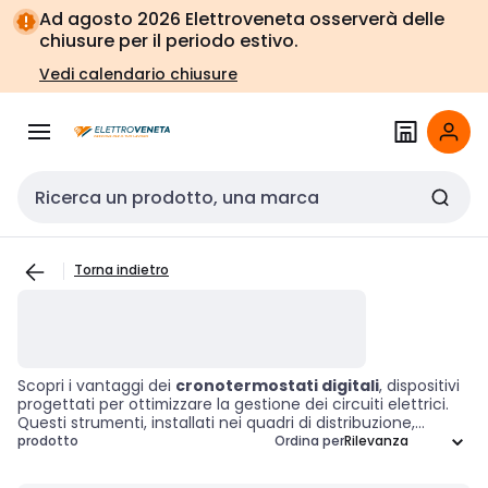
Vai alla
Vai
Ad agosto 2026 Elettroveneta osserverà delle
navigazione
alla
chiusure per il periodo estivo.
pagina
Vedi calendario chiusure
Cerca input
Torna indietro
Scopri i vantaggi dei
cronotermostati digitali
, dispositivi
progettati per ottimizzare la gestione dei circuiti elettrici.
Questi strumenti, installati nei quadri di distribuzione,
consentono di programmare l'accensione e lo
prodotto
Ordina per
spegnimento di illuminazione, riscaldamento e altri sistemi
elettrici, migliorando l'efficienza energetica e la comodità