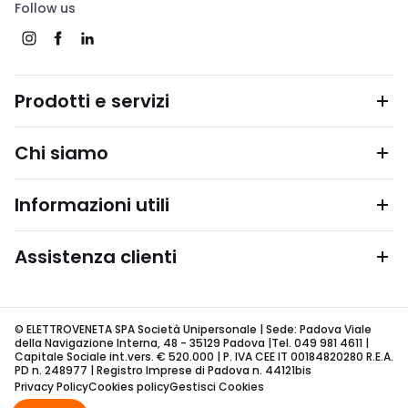
Follow us
Prodotti e servizi
Chi siamo
Informazioni utili
Assistenza clienti
© ELETTROVENETA SPA Società Unipersonale | Sede: Padova Viale
della Navigazione Interna, 48 - 35129 Padova |Tel. 049 981 4611 |
Capitale Sociale int.vers. € 520.000 | P. IVA CEE IT 00184820280 R.E.A.
PD n. 248977 | Registro Imprese di Padova n. 44121bis
Privacy Policy
Cookies policy
Gestisci Cookies