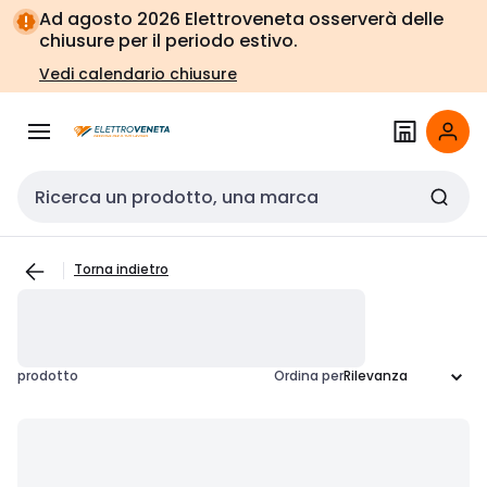
Vai alla
Vai
Ad agosto 2026 Elettroveneta osserverà delle
navigazione
alla
chiusure per il periodo estivo.
pagina
Vedi calendario chiusure
Cerca input
Torna indietro
prodotto
Ordina per