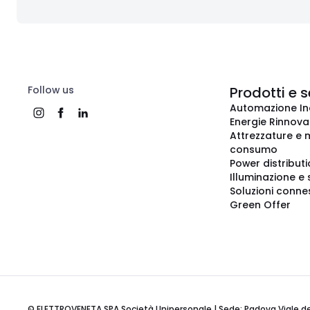
Follow us
Prodotti e s
Automazione In
Energie Rinnovab
Attrezzature e m
consumo
Power distribut
Illuminazione e 
Soluzioni conne
Green Offer
© ELETTROVENETA SPA Società Unipersonale | Sede: Padova Viale della