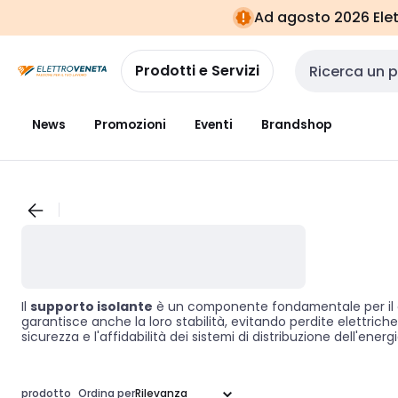
Vai alla
Vai
Ad agosto 2026 Elett
navigazione
alla
pagina
Prodotti e Servizi
Cerca input
News
Promozioni
Eventi
Brandshop
Il
supporto isolante
è un componente fondamentale per il corr
garantisce anche la loro stabilità, evitando perdite elettrich
sicurezza e l'affidabilità dei sistemi di distribuzione dell'ene
prodotto
Ordina per