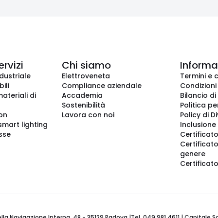
ervizi
Chi siamo
Informaz
dustriale
Elettroveneta
Termini e 
ili
Compliance aziendale
Condizioni
ateriali di
Accademia
Bilancio di
Sostenibilità
Politica pe
ion
Lavora con noi
Policy di D
smart lighting
Inclusione 
sse
Certificato
Certificato
genere
Certificat
 Navigazione Interna, 48 - 35129 Padova |Tel. 049 981 4611 | Capitale Soci