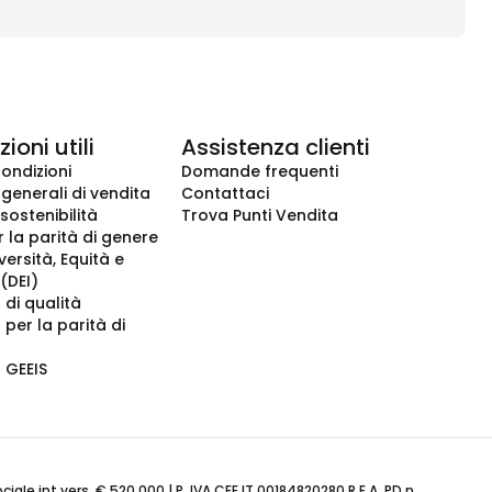
ioni utili
Assistenza clienti
condizioni
Domande frequenti
 generali di vendita
Contattaci
 sostenibilità
Trova Punti Vendita
r la parità di genere
iversità, Equità e
(DEI)
 di qualità
 per la parità di
o GEEIS
ale int.vers. € 520.000 | P. IVA CEE IT 00184820280 R.E.A. PD n.