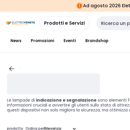
Vai alla
Vai
Ad agosto 2026 Elett
navigazione
alla
pagina
Prodotti e Servizi
Cerca input
News
Promozioni
Eventi
Brandshop
Le lampade di
indicazione e segnalazione
sono elementi fo
informazioni cruciali e avvertire gli utenti sullo stato di attre
questi dispositivi non solo migliora la sicurezza, ma ottimi
prodotto
Ordina per