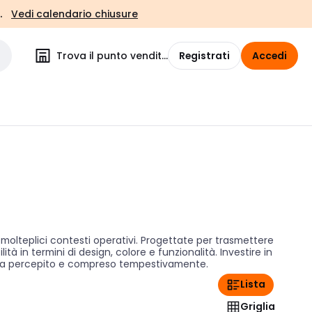
.
Vedi calendario chiusure
Trova il punto vendita
Registrati
Accedi
olteplici contesti operativi. Progettate per trasmettere
ità in termini di design, colore e funzionalità. Investire in
venga percepito e compreso tempestivamente.
Lista
Griglia