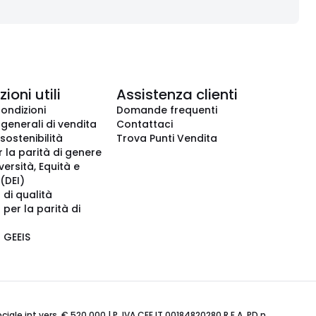
ioni utili
Assistenza clienti
condizioni
Domande frequenti
 generali di vendita
Contattaci
 sostenibilità
Trova Punti Vendita
r la parità di genere
iversità, Equità e
(DEI)
 di qualità
 per la parità di
o GEEIS
ale int.vers. € 520.000 | P. IVA CEE IT 00184820280 R.E.A. PD n.