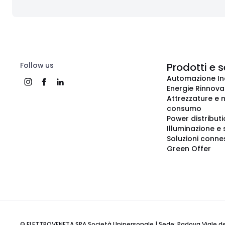
Follow us
Prodotti e s
Automazione In
Energie Rinnovab
Attrezzature e m
consumo
Power distribut
Illuminazione e 
Soluzioni conne
Green Offer
© ELETTROVENETA SPA Società Unipersonale | Sede: Padova Viale della