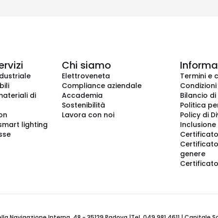
ervizi
Chi siamo
Informaz
dustriale
Elettroveneta
Termini e 
ili
Compliance aziendale
Condizioni
ateriali di
Accademia
Bilancio di
Sostenibilità
Politica pe
ion
Lavora con noi
Policy di D
smart lighting
Inclusione 
sse
Certificato
Certificato
genere
Certificat
 Navigazione Interna, 48 - 35129 Padova |Tel. 049 981 4611 | Capitale Soci