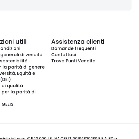
ioni utili
Assistenza clienti
condizioni
Domande frequenti
 generali di vendita
Contattaci
 sostenibilità
Trova Punti Vendita
r la parità di genere
iversità, Equità e
(DEI)
 di qualità
 per la parità di
o GEEIS
ale int.vers. € 520.000 | P. IVA CEE IT 00184820280 R.E.A. PD n.