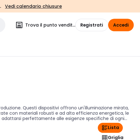
.
Vedi calendario chiusure
Trova il punto vendita
Registrati
Accedi
roduzione. Questi dispositivi offrono un'illuminazione mirata,
zate con materiali robusti e ad alta efficienza energetica, le
i adattarsi perfettamente alle esigenze specifiche di ogni
eare un ambiente di lavoro più sicuro e produttivo.
Lista
Griglia