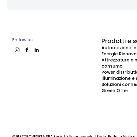
Follow us
Prodotti e s
Automazione In
Energie Rinnovab
Attrezzature e m
consumo
Power distribut
Illuminazione e 
Soluzioni conne
Green Offer
© ELETTROVENETA SPA Società Unipersonale | Sede: Padova Viale della