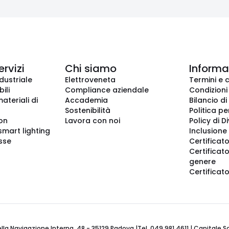
ervizi
Chi siamo
Informaz
dustriale
Elettroveneta
Termini e 
ili
Compliance aziendale
Condizioni
ateriali di
Accademia
Bilancio di
Sostenibilità
Politica pe
ion
Lavora con noi
Policy di D
smart lighting
Inclusione 
sse
Certificato
Certificato
genere
Certificat
 Navigazione Interna, 48 - 35129 Padova |Tel. 049 981 4611 | Capitale Soci