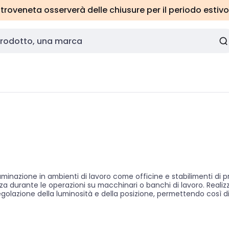
roveneta osserverà delle chiusure per il periodo estivo
uminazione in ambienti di lavoro come officine e stabilimenti di p
zza durante le operazioni su macchinari o banchi di lavoro. Realiz
egolazione della luminosità e della posizione, permettendo così d
 solo aumenta l'efficienza lavorativa, ma contribuisce anche a cr