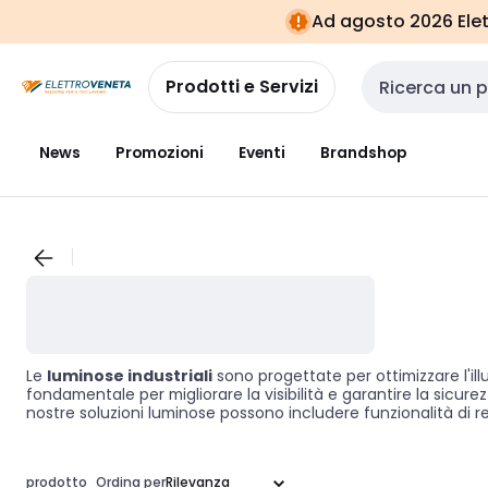
Vai alla
Vai
Ad agosto 2026 Elett
navigazione
alla
pagina
Prodotti e Servizi
Cerca input
News
Promozioni
Eventi
Brandshop
Le
luminose industriali
sono progettate per ottimizzare l'ill
fondamentale per migliorare la visibilità e garantire la sicure
nostre soluzioni luminose possono includere funzionalità di r
spazio operativo. Investire in una corretta illuminazione non
prodotto
Ordina per