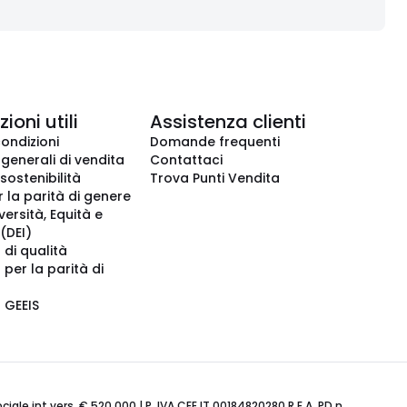
ioni utili
Assistenza clienti
condizioni
Domande frequenti
 generali di vendita
Contattaci
 sostenibilità
Trova Punti Vendita
r la parità di genere
iversità, Equità e
(DEI)
 di qualità
 per la parità di
o GEEIS
ale int.vers. € 520.000 | P. IVA CEE IT 00184820280 R.E.A. PD n.