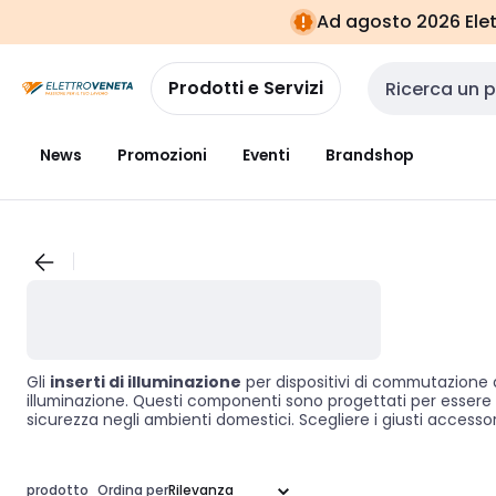
Vai alla
Vai
Ad agosto 2026 Elett
navigazione
alla
pagina
Prodotti e Servizi
Cerca input
News
Promozioni
Eventi
Brandshop
Gli
inserti di illuminazione
per dispositivi di commutazione do
illuminazione. Questi componenti sono progettati per essere u
sicurezza negli ambienti domestici. Scegliere i giusti accessor
prodotto
Ordina per