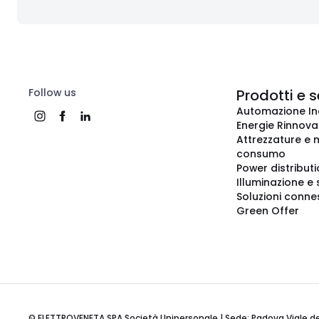
Follow us
Prodotti e s
Automazione In
Energie Rinnovab
Attrezzature e m
consumo
Power distribut
Illuminazione e 
Soluzioni conne
Green Offer
© ELETTROVENETA SPA Società Unipersonale | Sede: Padova Viale della