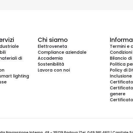
ervizi
Chi siamo
Informaz
dustriale
Elettroveneta
Termini e 
ili
Compliance aziendale
Condizioni
ateriali di
Accademia
Bilancio di
Sostenibilità
Politica pe
ion
Lavora con noi
Policy di D
smart lighting
Inclusione 
sse
Certificato
Certificato
genere
Certificat
 Navigazione Interna, 48 - 35129 Padova |Tel. 049 981 4611 | Capitale Soci