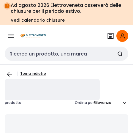
Vai alla
Vai
Ad agosto 2026 Elettroveneta osserverà delle
navigazione
alla
chiusure per il periodo estivo.
pagina
Vedi calendario chiusure
Cerca input
Torna indietro
prodotto
Ordina per