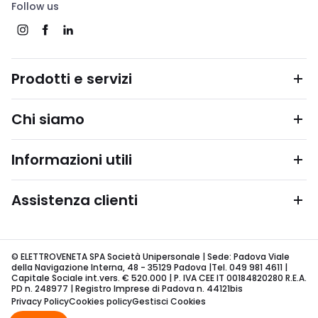
Follow us
Prodotti e servizi
Chi siamo
Informazioni utili
Assistenza clienti
© ELETTROVENETA SPA Società Unipersonale | Sede: Padova Viale
della Navigazione Interna, 48 - 35129 Padova |Tel. 049 981 4611 |
Capitale Sociale int.vers. € 520.000 | P. IVA CEE IT 00184820280 R.E.A.
PD n. 248977 | Registro Imprese di Padova n. 44121bis
Privacy Policy
Cookies policy
Gestisci Cookies