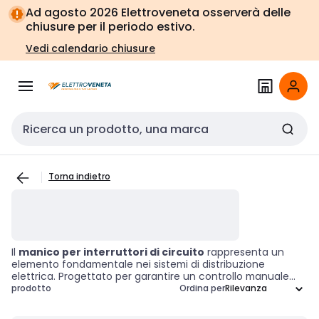
Vai alla
Vai
Ad agosto 2026 Elettroveneta osserverà delle
navigazione
alla
chiusure per il periodo estivo.
pagina
Vedi calendario chiusure
Cerca input
Torna indietro
Il
manico per interruttori di circuito
rappresenta un
elemento fondamentale nei sistemi di distribuzione
elettrica. Progettato per garantire un controllo manuale
preciso, questo accessorio consente di attivare o
prodotto
Ordina per
disattivare l'interruttore in modo semplice e sicuro. Grazie
alla sua robustezza e affidabilità, il manico ottimizza