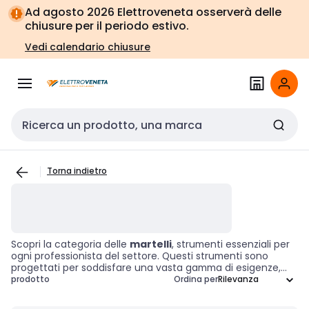
Vai alla
Vai
Ad agosto 2026 Elettroveneta osserverà delle
navigazione
alla
chiusure per il periodo estivo.
pagina
Vedi calendario chiusure
Cerca input
Torna indietro
Scopri la categoria delle
martelli
, strumenti essenziali per
ogni professionista del settore. Questi strumenti sono
progettati per soddisfare una vasta gamma di esigenze,
dalla lavorazione del legno alla metalmeccanica,
prodotto
Ordina per
garantendo prestazioni ottimali in ogni applicazione. Grazie
alla loro versatilità, i
martelli
sono ideali per operazioni di