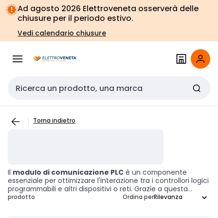
Vai alla
Vai
Ad agosto 2026 Elettroveneta osserverà delle
navigazione
alla
chiusure per il periodo estivo.
pagina
Vedi calendario chiusure
Cerca input
Torna indietro
Il
modulo di comunicazione PLC
è un componente
essenziale per ottimizzare l'interazione tra i controllori logici
programmabili e altri dispositivi o reti. Grazie a questa
soluzione, è possibile garantire un'efficace
scambio di
prodotto
Ordina per
dati
e funzioni di controllo, migliorando così le capacità di
automazione e monitoraggio dei sistemi industriali. La sua