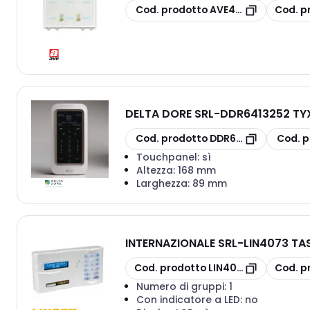
copia
copia
Cod. prodotto
AVE442TC16
Cod. p
DELTA DORE SRL
-
DDR6413252 TY
copia
copia
Cod. prodotto
DDR6413252
Cod. p
Touchpanel:
sì
Altezza:
168 mm
Larghezza:
89 mm
INTERNAZIONALE SRL
-
LIN4073 TAS
copia
copia
Cod. prodotto
LIN4073
Cod. p
Numero di gruppi:
1
Con indicatore a LED:
no