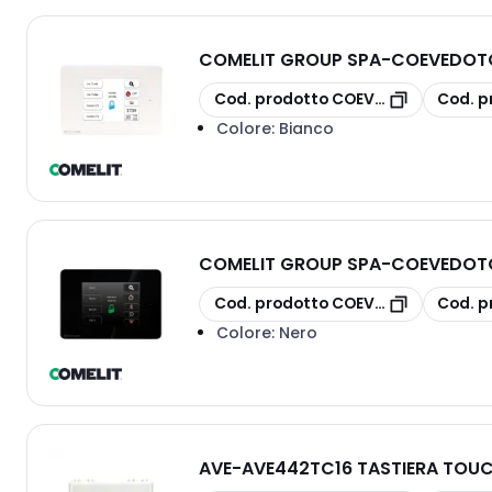
COMELIT GROUP SPA
-
COEVEDOTO
copia
copia
Cod. prodotto
COEVEDOTOUCHW
Cod. p
Colore:
Bianco
COMELIT GROUP SPA
-
COEVEDOTO
copia
copia
Cod. prodotto
COEVEDOTOUCH
Cod. p
Colore:
Nero
AVE
-
AVE442TC16 TASTIERA TOUCH