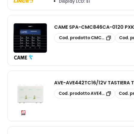
Display LCD:
sì
CAME SPA
-
CMC846CA-0120 PXKT
copia
copia
Cod. prodotto
CMC846CA-0120
Cod. p
AVE
-
AVE442TC16/12V TASTIERA T
copia
copia
Cod. prodotto
AVE442TC16/12V
Cod. p