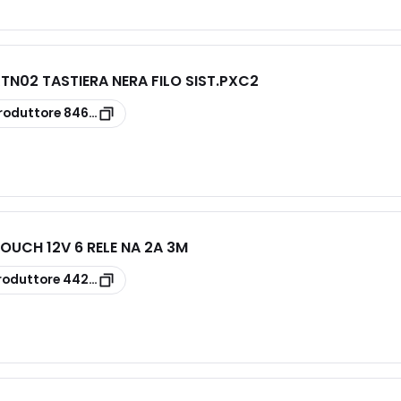
N02 TASTIERA NERA FILO SIST.PXC2
roduttore
846CA-0120
OUCH 12V 6 RELE NA 2A 3M
roduttore
442TC16/12V