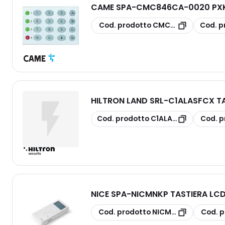
CAME SPA
-
CMC846CA-0020 PXKI
copia
copia
Cod. prodotto
CMC846CA-0020
Cod. p
HILTRON LAND SRL
-
C1ALASFCX TA
copia
copia
Cod. prodotto
C1ALASFCX
Cod. p
NICE SPA
-
NICMNKP TASTIERA LCD
copia
copia
Cod. prodotto
NICMNKP
Cod. p