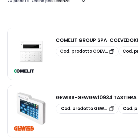
74 prodotti
Ordina per
COMELIT GROUP SPA
-
COEVEDOKP
copia
copia
Cod. prodotto
COEVEDOKPR200
Cod. p
GEWISS
-
GEWGW10934 TASTIERA T
copia
copia
Cod. prodotto
GEWGW10934
Cod. p