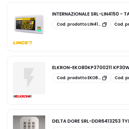
INTERNAZIONALE SRL
-
LIN4150 - 
copia
copia
Cod. prodotto
LIN4150
Cod. p
ELKRON
-
EKO80KP3700211 KP30W
copia
copia
Cod. prodotto
EKO80KP3700211
Cod. p
DELTA DORE SRL
-
DDR6413253 TY