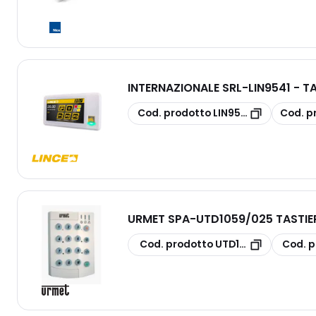
INTERNAZIONALE SRL
-
LIN9541 - 
copia
copia
Cod. prodotto
LIN9541
Cod. p
URMET SPA
-
UTD1059/025 TASTIE
copia
copia
Cod. prodotto
UTD1059/025
Cod. p