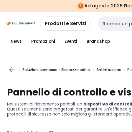
Vai alla
Vai
Ad agosto 2026 Elett
navigazione
alla
pagina
Prodotti e Servizi
Cerca input
News
Promozioni
Eventi
Brandshop
Soluzioni connesse - Sicurezza edifici
Antintrusione
Pa
Pannello di controllo e vi
Nei sistemi di rilevamento pericoli, un
dispositivo di control
Questi strumenti sono progettati per garantire un'efficace ge
protocolli di sicurezza non solo migliora gli standard operativ