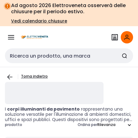
Vai alla
Vai
Ad agosto 2026 Elettroveneta osserverà delle
navigazione
alla
chiusure per il periodo estivo.
pagina
Vedi calendario chiusure
Cerca input
Torna indietro
I
corpi illuminanti da pavimento
rappresentano una
soluzione versatile per l'illuminazione di ambienti domestici,
uffici e spazi pubblici. Questi dispositivi sono progettati per
offrire un'illuminazione generale e ambientale,
prodotto
Ordina per
contribuendo a creare atmosfere accoglienti e funzionali.
Grazie a una vasta gamma di design e stili, i corpi illuminanti