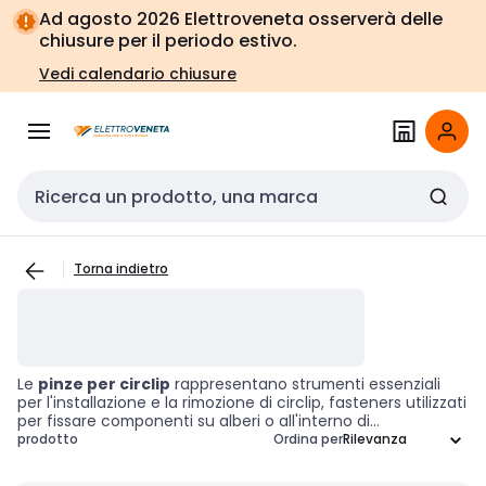
Vai alla
Vai
Ad agosto 2026 Elettroveneta osserverà delle
navigazione
alla
chiusure per il periodo estivo.
pagina
Vedi calendario chiusure
Cerca input
Torna indietro
Le
pinze per circlip
rappresentano strumenti essenziali
per l'installazione e la rimozione di circlip, fasteners utilizzati
per fissare componenti su alberi o all'interno di
alloggiamenti. Grazie alla loro progettazione specifica,
prodotto
Ordina per
queste pinze offrono punte in grado di afferrare e
manovrare i circlip con precisione, garantendo