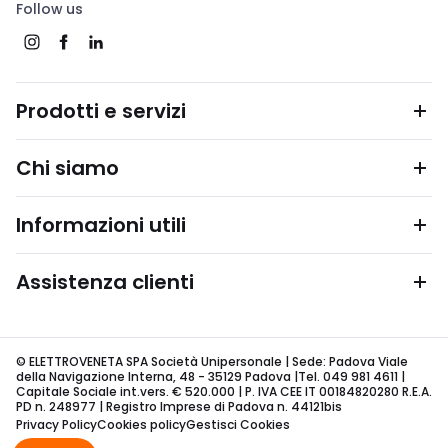
Follow us
Prodotti e servizi
Chi siamo
Informazioni utili
Assistenza clienti
© ELETTROVENETA SPA Società Unipersonale | Sede: Padova Viale
della Navigazione Interna, 48 - 35129 Padova |Tel. 049 981 4611 |
Capitale Sociale int.vers. € 520.000 | P. IVA CEE IT 00184820280 R.E.A.
PD n. 248977 | Registro Imprese di Padova n. 44121bis
Privacy Policy
Cookies policy
Gestisci Cookies