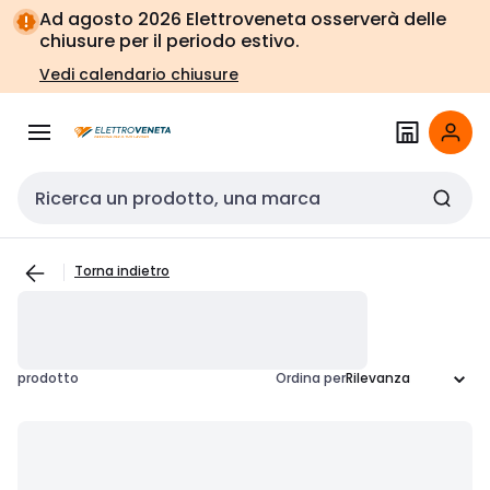
Vai alla
Vai
Ad agosto 2026 Elettroveneta osserverà delle
navigazione
alla
chiusure per il periodo estivo.
pagina
Vedi calendario chiusure
Cerca input
Torna indietro
prodotto
Ordina per