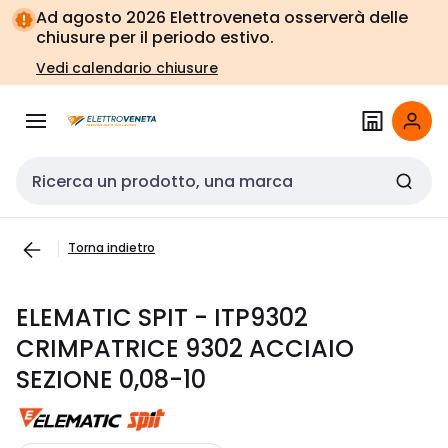
Vai alla
Vai
Ad agosto 2026 Elettroveneta osserverà delle
navigazione
alla
chiusure per il periodo estivo.
pagina
Vedi calendario chiusure
Cerca input
Torna indietro
ELEMATIC SPIT - ITP9302
CRIMPATRICE 9302 ACCIAIO
SEZIONE 0,08-10