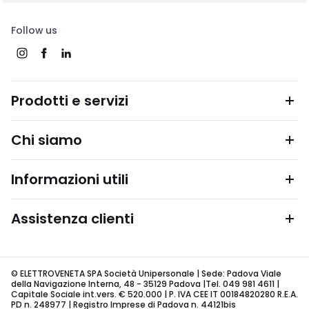
Follow us
Prodotti e servizi
Chi siamo
Informazioni utili
Assistenza clienti
© ELETTROVENETA SPA Società Unipersonale | Sede: Padova Viale
della Navigazione Interna, 48 - 35129 Padova |Tel. 049 981 4611 |
Capitale Sociale int.vers. € 520.000 | P. IVA CEE IT 00184820280 R.E.A.
PD n. 248977 | Registro Imprese di Padova n. 44121bis