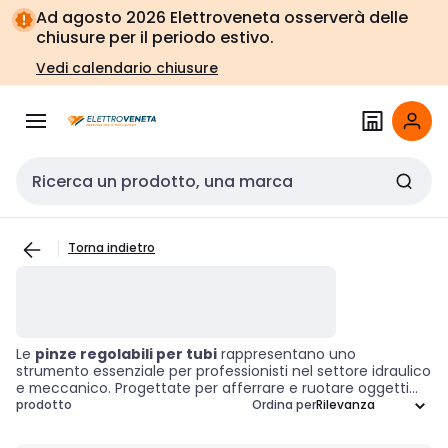
Vai alla
Vai
Ad agosto 2026 Elettroveneta osserverà delle
navigazione
alla
chiusure per il periodo estivo.
pagina
Vedi calendario chiusure
Cerca input
Torna indietro
Le
pinze regolabili per tubi
rappresentano uno
strumento essenziale per professionisti nel settore idraulico
e meccanico. Progettate per afferrare e ruotare oggetti
come tubi e raccordi, queste pinze sono dotate di un
prodotto
Ordina per
punto di pivot mobile che consente di adattare le ganasce
a diverse larghezze. Questa versatilità le rende ideali per