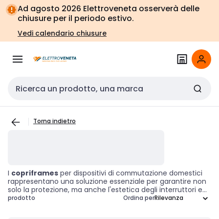
Vai alla
Vai
Ad agosto 2026 Elettroveneta osserverà delle
navigazione
alla
chiusure per il periodo estivo.
pagina
Vedi calendario chiusure
Cerca input
Torna indietro
I
copriframes
per dispositivi di commutazione domestici
rappresentano una soluzione essenziale per garantire non
solo la protezione, ma anche l'estetica degli interruttori e
delle prese elettriche nelle abitazioni. Questi accessori
prodotto
Ordina per
sono progettati per integrarsi perfettamente negli ambienti
residenziali, offrendo una finitura elegante che valorizza