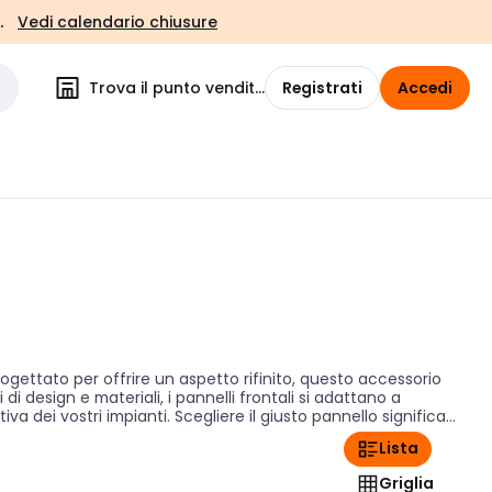
.
Vedi calendario chiusure
Trova il punto vendita
Registrati
Accedi
rogettato per offrire un aspetto rifinito, questo accessorio
di design e materiali, i pannelli frontali si adattano a
a dei vostri impianti. Scegliere il giusto pannello significa
Lista
Griglia