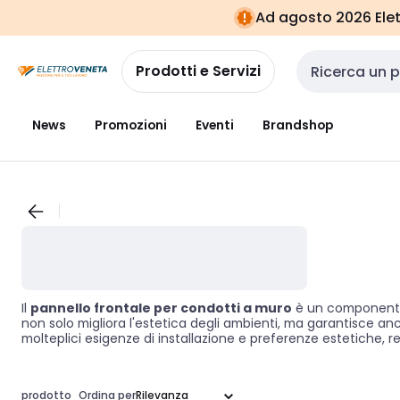
Vai alla
Vai
Ad agosto 2026 Elett
navigazione
alla
pagina
Prodotti e Servizi
Cerca input
News
Promozioni
Eventi
Brandshop
Il
pannello frontale per condotti a muro
è un componente e
non solo migliora l'estetica degli ambienti, ma garantisce anche
molteplici esigenze di installazione e preferenze estetiche, re
conferire funzionalità e stile agli spazi di lavoro.
prodotto
Ordina per