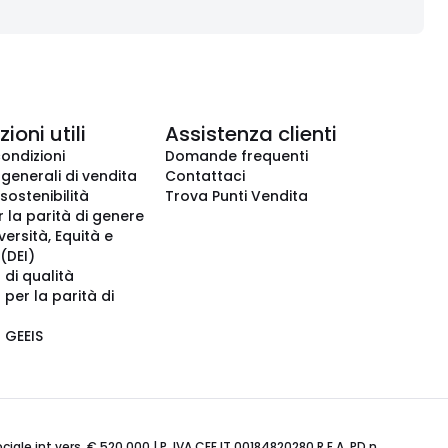
ioni utili
Assistenza clienti
condizioni
Domande frequenti
 generali di vendita
Contattaci
 sostenibilità
Trova Punti Vendita
r la parità di genere
iversità, Equità e
(DEI)
 di qualità
 per la parità di
o GEEIS
ale int.vers. € 520.000 | P. IVA CEE IT 00184820280 R.E.A. PD n.