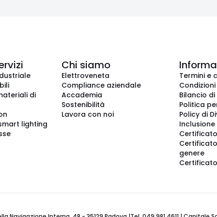
ervizi
Chi siamo
Informaz
dustriale
Elettroveneta
Termini e 
ili
Compliance aziendale
Condizioni
ateriali di
Accademia
Bilancio di
Sostenibilità
Politica pe
ion
Lavora con noi
Policy di D
smart lighting
Inclusione 
sse
Certificato
Certificato
genere
Certificat
 Navigazione Interna, 48 - 35129 Padova |Tel. 049 981 4611 | Capitale Soci