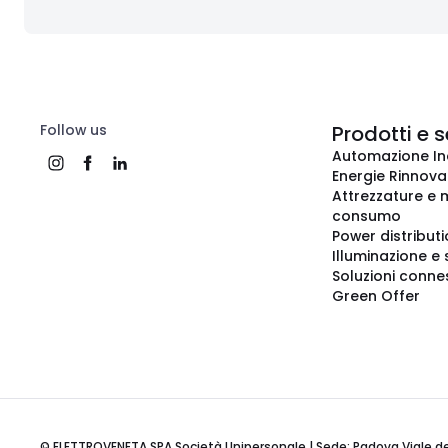
Follow us
Prodotti e s
Automazione In
Energie Rinnovab
Attrezzature e m
consumo
Power distribut
Illuminazione e 
Soluzioni conne
Green Offer
© ELETTROVENETA SPA Società Unipersonale | Sede: Padova Viale della