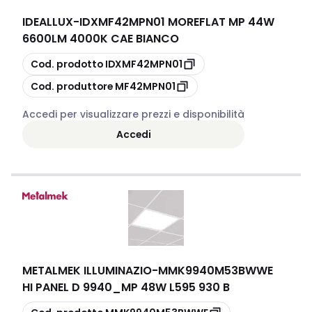
IDEALLUX
-
IDXMF42MPN01 MOREFLAT MP 44W
6600LM 4000K CAE BIANCO
copia
Cod. prodotto
IDXMF42MPN01
copia
Cod. produttore
MF42MPN01
Accedi per visualizzare prezzi e disponibilità
Accedi
METALMEK ILLUMINAZIO
-
MMK9940M53BWWE
HI PANEL D 9940_MP 48W L595 930 B
copia