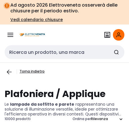
Vai alla
Vai
Ad agosto 2026 Elettroveneta osserverà delle
navigazione
alla
chiusure per il periodo estivo.
pagina
Vedi calendario chiusure
Cerca input
Torna indietro
Plafoniera / Applique
Le
lampade da soffitto e parete
rappresentano una
soluzione di illuminazione versatile, ideale per ottimizzare
l'efficienza operativa in diversi contesti. Questi dispositivi
non solo forniscono un'illuminazione generale
10000 prodotti
Ordina per
fondamentale, ma contribuiscono anche a valorizzare
l'estetica degli ambienti. Disponibili in una vasta gamma di