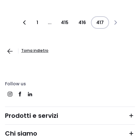
1
...
415
416
417
Torna indietro
Follow us
Prodotti e servizi
Chi siamo