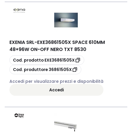
design, dimensioni e fonti di luce, le lampade da soffitto e
parete si adattano perfettamente alle esigenze
architettoniche e di interior design, garantendo
un'illuminazione funzionale senza compromettere lo stile.
EXENIA SRL
-
EXE36861505X SPACE 610MM
48+96W ON-OFF NERO TXT 8530
copia
Cod. prodotto
EXE36861505X
copia
Cod. produttore
36861505X
Accedi per visualizzare prezzi e disponibilità
Accedi