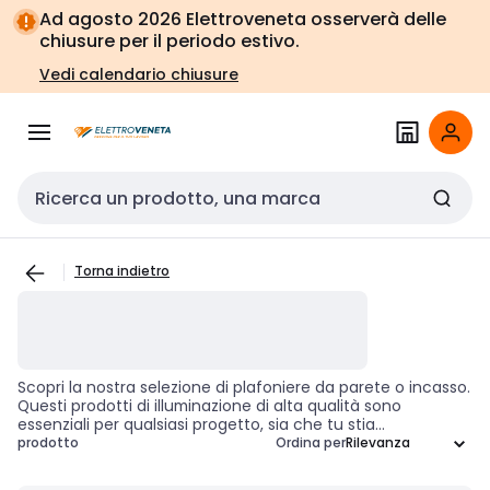
Vai alla
Vai
Ad agosto 2026 Elettroveneta osserverà delle
navigazione
alla
chiusure per il periodo estivo.
pagina
Vedi calendario chiusure
Cerca input
Torna indietro
Scopri la nostra selezione di plafoniere da parete o incasso.
Questi prodotti di illuminazione di alta qualità sono
essenziali per qualsiasi progetto, sia che tu stia
ristrutturando una casa o che tu stia lavorando su un
prodotto
Ordina per
nuovo edificio commerciale. Ogni tipo di luce ha il suo
scopo: una plafoniera può fornire l'illuminazione generale di