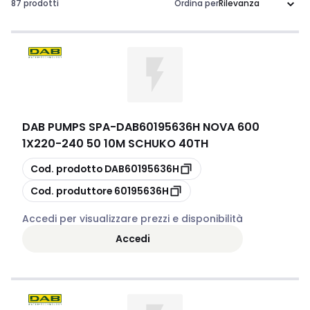
per operare completamente immerse, queste pompe
87 prodotti
Ordina per
garantiscono un trasferimento rapido e sicuro delle acque
reflue in contesti residenziali, commerciali e industriali.
Scegliere le pompe giuste non solo migliora l'efficienza
operativa, ma contribuisce anche a mantenere un
ambiente sicuro e pulito, rispondendo così alle crescenti
esigenze di un'adeguata gestione delle risorse idriche.
DAB PUMPS SPA
-
DAB60195636H NOVA 600
1X220-240 50 10M SCHUKO 40TH
copia
Cod. prodotto
DAB60195636H
copia
Cod. produttore
60195636H
Accedi per visualizzare prezzi e disponibilità
Accedi