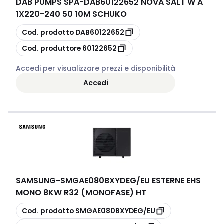
DAB PUMPS SPA
-
DAB60122652 NOVA SALT W A
1X220-240 50 10M SCHUKO
copia
Cod. prodotto
DAB60122652
copia
Cod. produttore
60122652
Accedi per visualizzare prezzi e disponibilità
Accedi
SAMSUNG
-
SMGAE080BXYDEG/EU ESTERNE EHS
MONO 8KW R32 (MONOFASE) HT
copia
Cod. prodotto
SMGAE080BXYDEG/EU