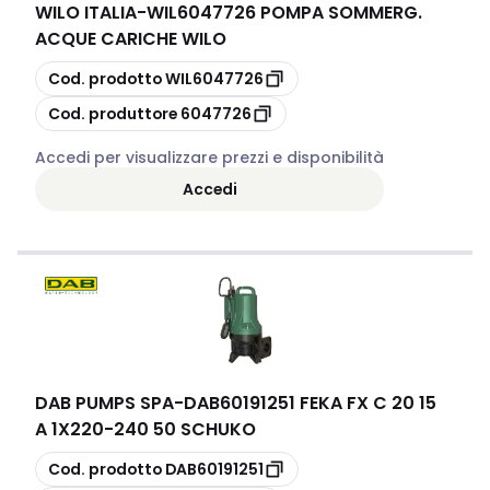
WILO ITALIA
-
WIL6047726 POMPA SOMMERG.
ACQUE CARICHE WILO
copia
Cod. prodotto
WIL6047726
copia
Cod. produttore
6047726
Accedi per visualizzare prezzi e disponibilità
Accedi
DAB PUMPS SPA
-
DAB60191251 FEKA FX C 20 15
A 1X220-240 50 SCHUKO
copia
Cod. prodotto
DAB60191251