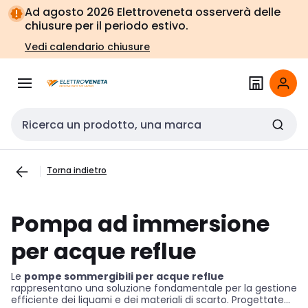
Vai alla
Vai
Ad agosto 2026 Elettroveneta osserverà delle
navigazione
alla
chiusure per il periodo estivo.
pagina
Vedi calendario chiusure
Cerca input
Torna indietro
Pompa ad immersione
per acque reflue
Le
pompe sommergibili per acque reflue
rappresentano una soluzione fondamentale per la gestione
efficiente dei liquami e dei materiali di scarto. Progettate