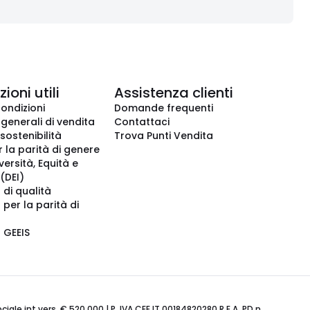
ioni utili
Assistenza clienti
condizioni
Domande frequenti
 generali di vendita
Contattaci
 sostenibilità
Trova Punti Vendita
r la parità di genere
iversità, Equità e
(DEI)
 di qualità
 per la parità di
o GEEIS
ale int.vers. € 520.000 | P. IVA CEE IT 00184820280 R.E.A. PD n.