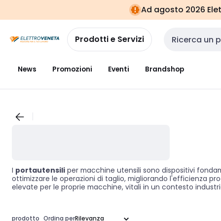
Vai alla
Vai
Ad agosto 2026 Elett
navigazione
alla
pagina
Prodotti e Servizi
Cerca input
News
Promozioni
Eventi
Brandshop
I
portautensili
per macchine utensili sono dispositivi fondame
ottimizzare le operazioni di taglio, migliorando l'efficienza pro
elevate per le proprie macchine, vitali in un contesto indust
prodotto
Ordina per