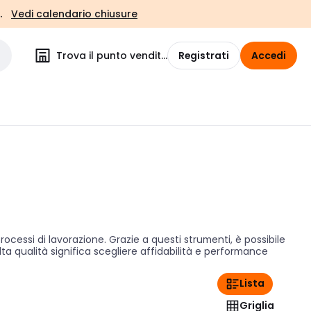
.
Vedi calendario chiusure
Trova il punto vendita
Registrati
Accedi
ocessi di lavorazione. Grazie a questi strumenti, è possibile
 alta qualità significa scegliere affidabilità e performance
Lista
Griglia