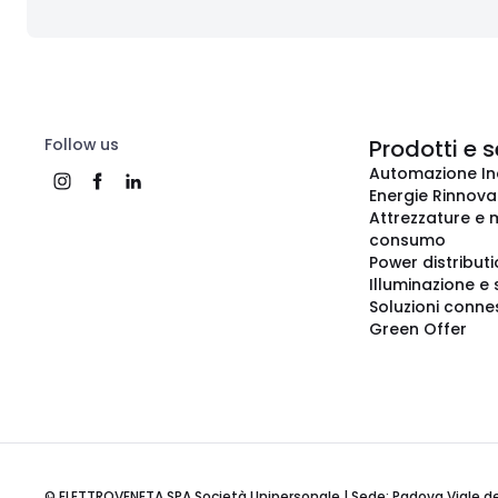
Follow us
Prodotti e s
Automazione In
Energie Rinnovab
Attrezzature e m
consumo
Power distribut
Illuminazione e 
Soluzioni conne
Green Offer
© ELETTROVENETA SPA Società Unipersonale | Sede: Padova Viale della