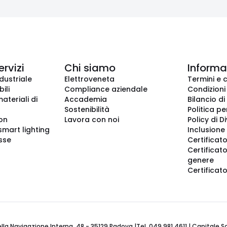
ervizi
Chi siamo
Informaz
dustriale
Elettroveneta
Termini e 
ili
Compliance aziendale
Condizioni
ateriali di
Accademia
Bilancio di
Sostenibilità
Politica pe
ion
Lavora con noi
Policy di D
smart lighting
Inclusione 
sse
Certificato
Certificato
genere
Certificat
 Navigazione Interna, 48 - 35129 Padova |Tel. 049 981 4611 | Capitale Soci