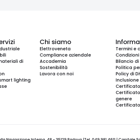
ervizi
Chi siamo
Informaz
dustriale
Elettroveneta
Termini e 
ili
Compliance aziendale
Condizioni
ateriali di
Accademia
Bilancio di
Sostenibilità
Politica pe
ion
Lavora con noi
Policy di D
smart lighting
Inclusione 
sse
Certificato
Certificato
genere
Certificat
 Navigazione Interna, 48 - 35129 Padova |Tel. 049 981 4611 | Capitale Soci