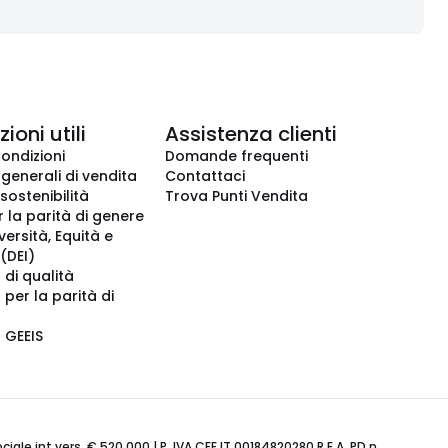
ioni utili
Assistenza clienti
condizioni
Domande frequenti
 generali di vendita
Contattaci
 sostenibilità
Trova Punti Vendita
r la parità di genere
iversità, Equità e
(DEI)
 di qualità
 per la parità di
o GEEIS
ale int.vers. € 520.000 | P. IVA CEE IT 00184820280 R.E.A. PD n.