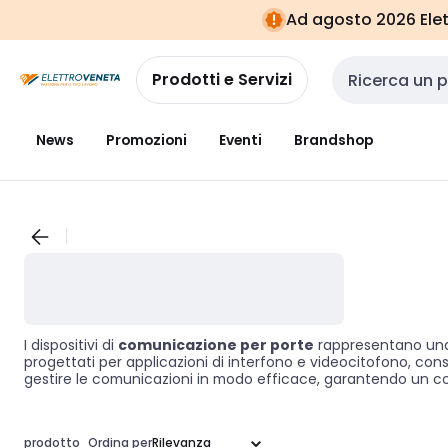
Vai alla
Vai
Ad agosto 2026 Elett
navigazione
alla
pagina
Prodotti e Servizi
Cerca input
News
Promozioni
Eventi
Brandshop
I dispositivi di
comunicazione per porte
rappresentano una s
progettati per applicazioni di interfono e videocitofono, conse
gestire le comunicazioni in modo efficace, garantendo un cont
prodotto
Ordina per