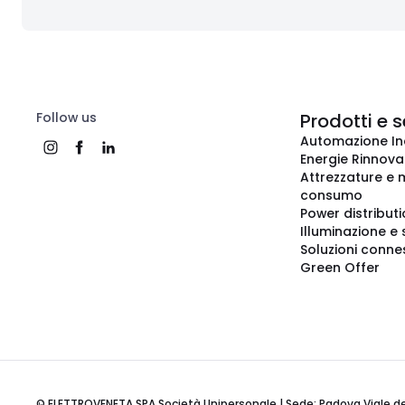
Follow us
Prodotti e s
Automazione In
Energie Rinnovab
Attrezzature e m
consumo
Power distribut
Illuminazione e 
Soluzioni conne
Green Offer
© ELETTROVENETA SPA Società Unipersonale | Sede: Padova Viale della