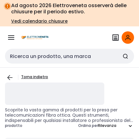
Vai alla
Vai
Ad agosto 2026 Elettroveneta osserverà delle
navigazione
alla
chiusure per il periodo estivo.
pagina
Vedi calendario chiusure
Cerca input
Torna indietro
Scoprite la vasta gamma di prodotti per la presa per
telecomunicazioni fibra ottica. Questi strumenti,
indispensabili per qualsiasi installatore o professionista del
settore, permettono la connessione, la distribuzione e la
prodotto
Ordina per
gestione delle reti in fibra ottica. Si tratta di dispositivi
fondamentali per garantire la trasmissione efficiente e