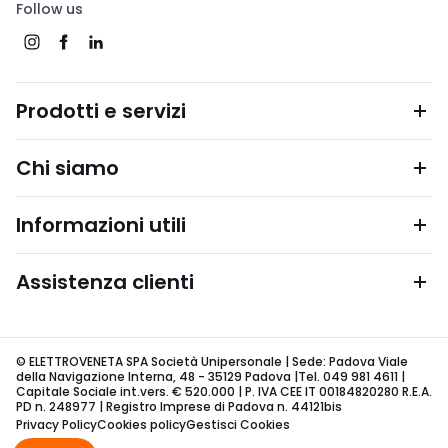
Follow us
Prodotti e servizi
Chi siamo
Informazioni utili
Assistenza clienti
© ELETTROVENETA SPA Società Unipersonale | Sede: Padova Viale
della Navigazione Interna, 48 - 35129 Padova |Tel. 049 981 4611 |
Capitale Sociale int.vers. € 520.000 | P. IVA CEE IT 00184820280 R.E.A.
PD n. 248977 | Registro Imprese di Padova n. 44121bis
Privacy Policy
Cookies policy
Gestisci Cookies