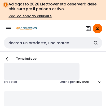
Vai alla
Vai
Ad agosto 2026 Elettroveneta osserverà delle
navigazione
alla
chiusure per il periodo estivo.
pagina
Vedi calendario chiusure
Cerca input
Torna indietro
prodotto
Ordina per