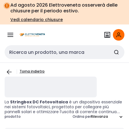
Vai alla
Vai
Ad agosto 2026 Elettroveneta osserverà delle
navigazione
alla
chiusure per il periodo estivo.
pagina
Vedi calendario chiusure
Cerca input
Torna indietro
La
Stringbox DC Fotovoltaica
è un dispositivo essenziale
nei sistemi fotovoltaici, progettato per collegare più
pannelli solari e ottimizzare l’uscita di corrente continua.
Grazie a caratteristiche protettive integrate, come fusibili e
prodotto
Ordina per
interruttori automatici, garantisce un funzionamento sicuro
e un trasferimento energetico efficiente dai pannelli