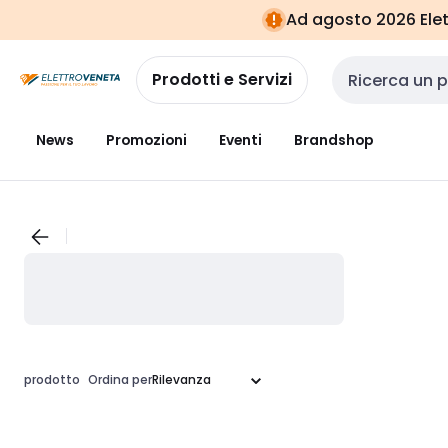
Vai alla
Vai
Ad agosto 2026 Elett
navigazione
alla
pagina
Prodotti e Servizi
Cerca input
News
Promozioni
Eventi
Brandshop
prodotto
Ordina per