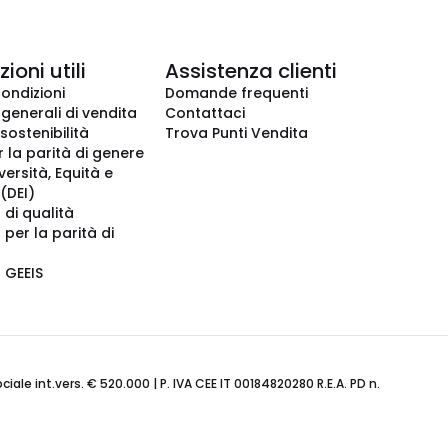
ioni utili
Assistenza clienti
condizioni
Domande frequenti
 generali di vendita
Contattaci
 sostenibilità
Trova Punti Vendita
r la parità di genere
iversità, Equità e
(DEI)
 di qualità
 per la parità di
o GEEIS
ale int.vers. € 520.000 | P. IVA CEE IT 00184820280 R.E.A. PD n.