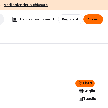
.
Vedi calendario chiusure
Trova il punto vendita
Registrati
Accedi
Lista
Griglia
Tabella