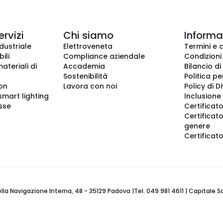
ervizi
Chi siamo
Informaz
dustriale
Elettroveneta
Termini e 
ili
Compliance aziendale
Condizioni
ateriali di
Accademia
Bilancio di
Sostenibilità
Politica pe
ion
Lavora con noi
Policy di D
smart lighting
Inclusione 
sse
Certificato
Certificato
genere
Certificat
 Navigazione Interna, 48 - 35129 Padova |Tel. 049 981 4611 | Capitale Soci