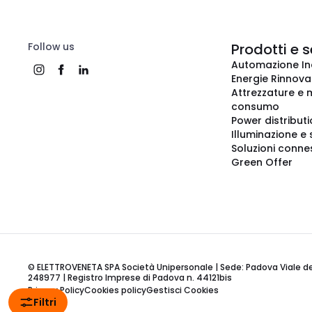
Follow us
Prodotti e s
Automazione In
Energie Rinnovab
Attrezzature e m
consumo
Power distribut
Illuminazione e 
Soluzioni conne
Green Offer
© ELETTROVENETA SPA Società Unipersonale | Sede: Padova Viale della
248977 | Registro Imprese di Padova n. 44121bis
Privacy Policy
Cookies policy
Gestisci Cookies
Filtri