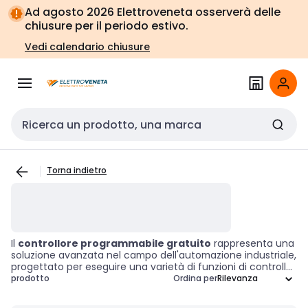
Vai alla
Vai
Ad agosto 2026 Elettroveneta osserverà delle
navigazione
alla
chiusure per il periodo estivo.
pagina
Vedi calendario chiusure
Cerca input
Torna indietro
Il
controllore programmabile gratuito
rappresenta una
soluzione avanzata nel campo dell'automazione industriale,
progettato per eseguire una varietà di funzioni di controllo.
Questi dispositivi offrono una
flessibilità unica
,
prodotto
Ordina per
consentendo di personalizzarli in base alle esigenze
operative specifiche. Grazie alla loro capacità di adattarsi a