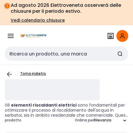
Vai alla
Vai
Ad agosto 2026 Elettroveneta osserverà delle
navigazione
alla
chiusure per il periodo estivo.
pagina
Vedi calendario chiusure
Cerca input
Torna indietro
Gli
elementi riscaldanti elettrici
sono fondamentali per
ottimizzare il processo di riscaldamento dell'acqua in
serbatoi, sia in ambito residenziale che commerciale. Questi
dispositivi, progettati specificamente per i serbatoi d'acqua
prodotto
Ordina per
calda, garantiscono un'efficienza operativa superiore,
permettendo di ottenere rapidamente la temperatura