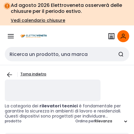
Vai alla
Vai
Ad agosto 2026 Elettroveneta osserverà delle
navigazione
alla
chiusure per il periodo estivo.
pagina
Vedi calendario chiusure
Cerca input
Torna indietro
La categoria dei
rilevatori tecnici
è fondamentale per
garantire la sicurezza in ambienti di lavoro e residenziali.
Questi dispositivi sono progettati per individuare
tempestivamente situazioni di pericolo, come fumi, gas o
prodotto
Ordina per
altre condizioni pericolose. Grazie alla loro capacità di
fornire avvisi anticipati, i
rilevatori
contribuiscono in modo