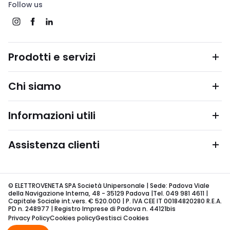
Follow us
Prodotti e servizi
Chi siamo
Informazioni utili
Assistenza clienti
© ELETTROVENETA SPA Società Unipersonale | Sede: Padova Viale
della Navigazione Interna, 48 - 35129 Padova |Tel. 049 981 4611 |
Capitale Sociale int.vers. € 520.000 | P. IVA CEE IT 00184820280 R.E.A.
PD n. 248977 | Registro Imprese di Padova n. 44121bis
Privacy Policy
Cookies policy
Gestisci Cookies