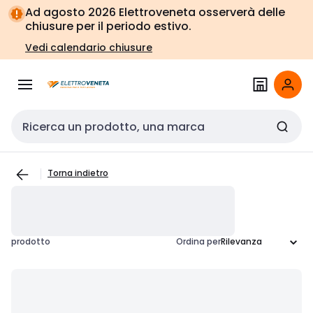
Vai alla
Vai
Ad agosto 2026 Elettroveneta osserverà delle
navigazione
alla
chiusure per il periodo estivo.
pagina
Vedi calendario chiusure
Cerca input
Torna indietro
prodotto
Ordina per